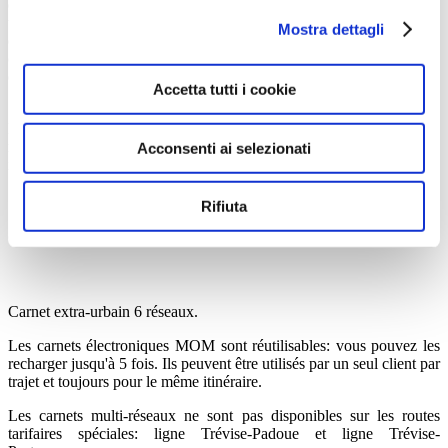
de la ville avec une billet extra-urbaine. Le client du réseau extra-
urbain a la possibilité de compléter son voyage en utilisant les bus
Mostra dettagli
du réseau urbain, à condition que le voyage soit effectué en continu
ou avec le premier billet. Busitalia et le service de train sont exclus
de l'intégration.
Accetta tutti i cookie
Les tickets électroniques MOM sont réutilisables: vous pouvez les
recharger jusqu'à 30 fois dans les billetteries et les détaillants
Acconsenti ai selezionati
informatisés.
Rifiuta
CARNET EXTRA-URBAIN
Carnet extra-urbain 6 réseaux.
Les carnets électroniques MOM sont réutilisables: vous pouvez les
recharger jusqu'à 5 fois. Ils peuvent être utilisés par un seul client par
trajet et toujours pour le même itinéraire.
Les carnets multi-réseaux ne sont pas disponibles sur les routes
tarifaires spéciales: ligne Trévise-Padoue et ligne Trévise-