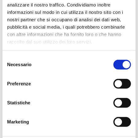
analizzare il nostro traffico. Condividiamo inoltre
informazioni sul modo in cui utilizza il nostro sito con i
nostri partner che si occupano di analisi dei dati web,
pubblicità e social media, i quali potrebbero combinarle
con altre informazioni che ha fornito loro o che hanno
raccolto dal suo utilizzo dei loro servizi.
Selezione
Necessario
del
consenso
Preferenze
BILLET EXTRA-URBAIN
Statistiche
Il a une validité sur toutes les lignes extra-urbaines du MoM pour la
zone kilométrique achetée.
Marketing
Les prix MOM sont intégrés pour les services urbains-suburbains:
un seul ticket lorsque vous partez ou arrivez de la gare terminus-bus